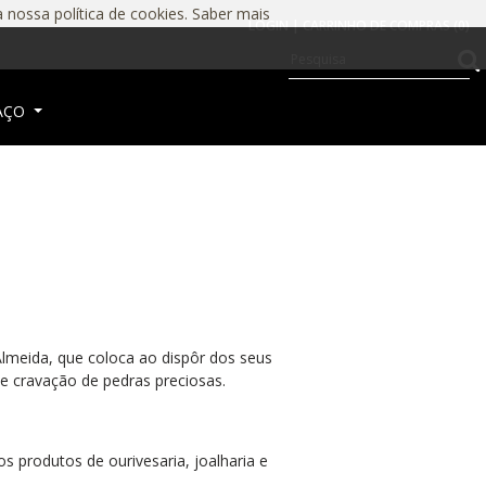
a nossa política de cookies.
Saber mais
LOGIN |
CARRINHO DE COMPRAS (
0
)
AÇO
Almeida, que coloca ao dispôr dos seus
 e cravação de pedras preciosas.
 produtos de ourivesaria, joalharia e