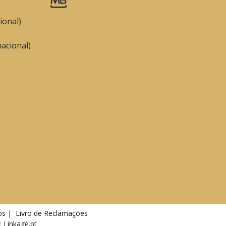
ional)
acional)
os |
Livro de Reclamações
o:
Linkage.pt