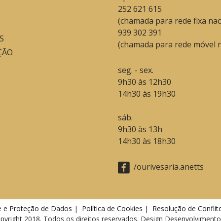
252 621 615
(chamada para rede fixa nac
939 302 391
S
(chamada para rede móvel n
ÇÃO
seg. - sex.
9h30 às 12h30
14h30 às 19h30
sáb.
9h30 às 13h
14h30 às 18h30
/ourivesaria.anetts
de e Proteção de Dados |
Política de Cookies |
Resolução de Conflit
pyright 2018. Todos os direitos reservados. Design Desenvolviment