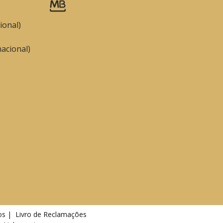
ional)
acional)
os |
Livro de Reclamações