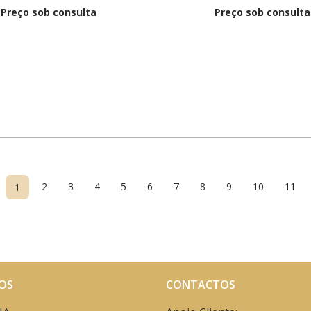
Preço sob consulta
Preço sob consulta
2
3
4
5
6
7
8
9
10
11
1
OS
CONTACTOS