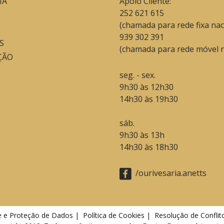
IA
Apoio Cliente:
252 621 615
(chamada para rede fixa nac
939 302 391
S
(chamada para rede móvel n
ÇÃO
seg. - sex.
9h30 às 12h30
14h30 às 19h30
sáb.
9h30 às 13h
14h30 às 18h30
/ourivesaria.anetts
de e Proteção de Dados |
Política de Cookies |
Resolução de Conflit